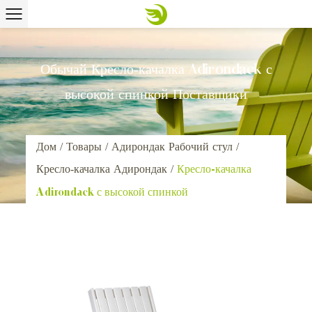
Обычай Кресло-качалка Adirondack с
высокой спинкой Поставщики
Дом
/
Товары
/
Адирондак Рабочий стул
/
Кресло-качалка Адирондак
/
Кресло-качалка
Adirondack с высокой спинкой