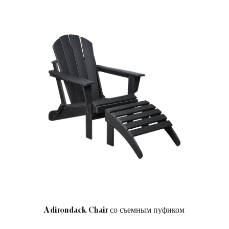
k Chair со съемным пуфиком
Классическое регулир
от